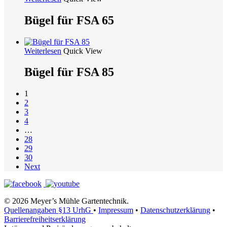
Bügel für FSA 65
Weiterlesen
Quick View
Bügel für FSA 85
1
2
3
4
…
28
29
30
Next
© 2026 Meyer’s Mühle Gartentechnik.
Quellenangaben §13 UrhG
•
Impressum
•
Datenschutzerklärung
•
Barrierefreiheitserklärung