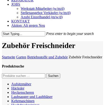
REPARATUR
JOBS
Werkstatt-Mitarbeiter (w/m/d)
Stellenangebot Verkäufer (w/m/d)
Azubi Einzelhandel (m/w/d)
KONTAKT
Aktion: Alt gegen Neu
Press enter to begin your search
Close
Search
Zubehör Freischneider
Startseite
Garten
Betriebsstoffe und Zubehör
Zubehör Freischneider
Produktsuche
Suche
Suchen
nach:
Aufsitzmäher
Häcksler
Heckenscheren
Laubsauger und Laubbläser
Kehrmaschinen