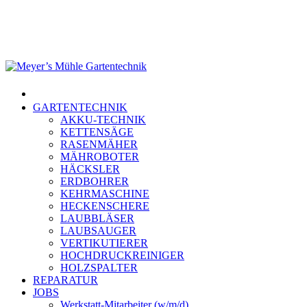
Skip
to
main
content
Menu
GARTENTECHNIK
AKKU-TECHNIK
KETTENSÄGE
RASENMÄHER
MÄHROBOTER
HÄCKSLER
ERDBOHRER
KEHRMASCHINE
HECKENSCHERE
LAUBBLÄSER
LAUBSAUGER
VERTIKUTIERER
HOCHDRUCKREINIGER
HOLZSPALTER
REPARATUR
JOBS
Werkstatt-Mitarbeiter (w/m/d)