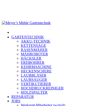
Skip
to
main
content
Menu
GARTENTECHNIK
AKKU-TECHNIK
KETTENSÄGE
RASENMÄHER
MÄHROBOTER
HÄCKSLER
ERDBOHRER
KEHRMASCHINE
HECKENSCHERE
LAUBBLÄSER
LAUBSAUGER
VERTIKUTIERER
HOCHDRUCKREINIGER
HOLZSPALTER
REPARATUR
JOBS
Werkstatt-Mitarbeiter (w/m/d)