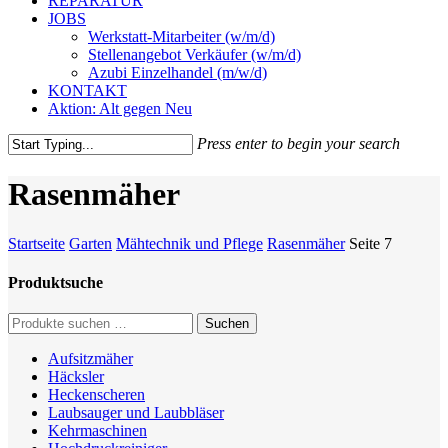
REPARATUR
JOBS
Werkstatt-Mitarbeiter (w/m/d)
Stellenangebot Verkäufer (w/m/d)
Azubi Einzelhandel (m/w/d)
KONTAKT
Aktion: Alt gegen Neu
Press enter to begin your search
Close
Search
Rasenmäher
Startseite
Garten
Mähtechnik und Pflege
Rasenmäher
Seite 7
Produktsuche
Suche
Suchen
nach:
Aufsitzmäher
Häcksler
Heckenscheren
Laubsauger und Laubbläser
Kehrmaschinen