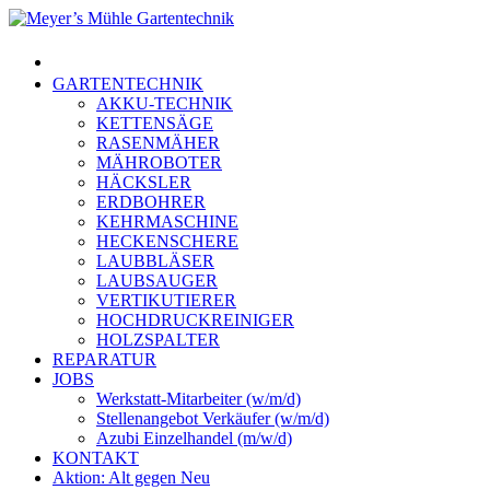
Skip
to
Menu
main
content
GARTENTECHNIK
AKKU-TECHNIK
KETTENSÄGE
RASENMÄHER
MÄHROBOTER
HÄCKSLER
ERDBOHRER
KEHRMASCHINE
HECKENSCHERE
LAUBBLÄSER
LAUBSAUGER
VERTIKUTIERER
HOCHDRUCKREINIGER
HOLZSPALTER
REPARATUR
JOBS
Werkstatt-Mitarbeiter (w/m/d)
Stellenangebot Verkäufer (w/m/d)
Azubi Einzelhandel (m/w/d)
KONTAKT
Aktion: Alt gegen Neu