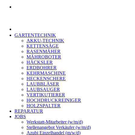
GARTENTECHNIK
AKKU-TECHNIK
KETTENSÄGE
RASENMÄHER
MÄHROBOTER
HÄCKSLER
ERDBOHRER
KEHRMASCHINE
HECKENSCHERE
LAUBBLÄSER
LAUBSAUGER
VERTIKUTIERER
HOCHDRUCKREINIGER
HOLZSPALTER
REPARATUR
JOBS
Werkstatt-Mitarbeiter (w/m/d)
Stellenangebot Verkäufer (w/m/d)
Azubi Einzelhandel (m/w/d)