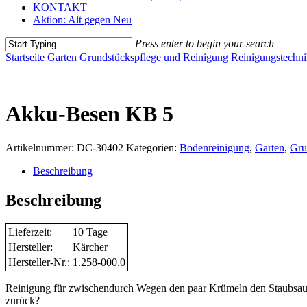
KONTAKT
Aktion: Alt gegen Neu
Press enter to begin your search
Close
Startseite
Garten
Grundstückspflege und Reinigung
Reinigungstechn
Search
Akku-Besen KB 5
Artikelnummer:
DC-30402
Kategorien:
Bodenreinigung
,
Garten
,
Gru
Beschreibung
Beschreibung
Lieferzeit:
10 Tage
Hersteller:
Kärcher
Hersteller-Nr.:
1.258-000.0
Reinigung für zwischendurch Wegen den paar Krümeln den Staubsau
zurück?