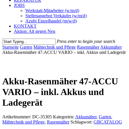
REPARATUR
JOBS
Werkstatt-Mitarbeiter (w/m/d)
Stellenangebot Verkäufer (w/m/d)
Azubi Einzelhandel (m/w/d)
KONTAKT
Aktion: Alt gegen Neu
Press enter to begin your search
Close
Startseite
Garten
Mähtechnik und Pflege
Rasenmäher
Akkumäher
Search
Akku-Rasenmäher 47-ACCU VARIO – inkl. Akkus und Ladegerät
Akku-Rasenmäher 47-ACCU
VARIO – inkl. Akkus und
Ladegerät
Artikelnummer:
DC-35305
Kategorien:
Akkumäher
,
Garten
,
Mähtechnik und Pflege
,
Rasenmäher
Schlagwort:
GBCATALOG