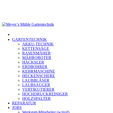
Skip
to
main
content
Menu
GARTENTECHNIK
AKKU-TECHNIK
KETTENSÄGE
RASENMÄHER
MÄHROBOTER
HÄCKSLER
ERDBOHRER
KEHRMASCHINE
HECKENSCHERE
LAUBBLÄSER
LAUBSAUGER
VERTIKUTIERER
HOCHDRUCKREINIGER
HOLZSPALTER
REPARATUR
JOBS
Werkstatt-Mitarbeiter (w/m/d)