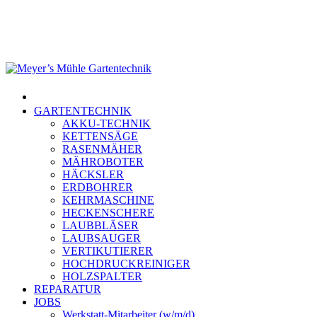
Skip
to
main
content
Menu
GARTENTECHNIK
AKKU-TECHNIK
KETTENSÄGE
RASENMÄHER
MÄHROBOTER
HÄCKSLER
ERDBOHRER
KEHRMASCHINE
HECKENSCHERE
LAUBBLÄSER
LAUBSAUGER
VERTIKUTIERER
HOCHDRUCKREINIGER
HOLZSPALTER
REPARATUR
JOBS
Werkstatt-Mitarbeiter (w/m/d)