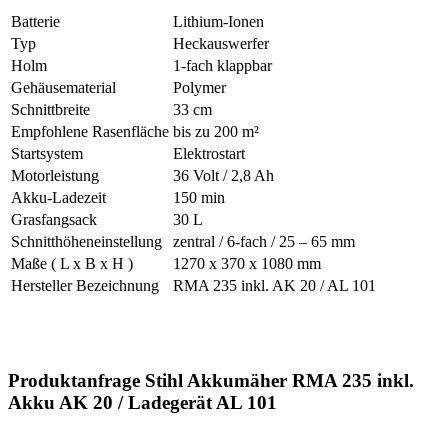
Batterie
Lithium-Ionen
Typ
Heckauswerfer
Holm
1-fach klappbar
Gehäusematerial
Polymer
Schnittbreite
33 cm
Empfohlene Rasenfläche
bis zu 200 m²
Startsystem
Elektrostart
Motorleistung
36 Volt / 2,8 Ah
Akku-Ladezeit
150 min
Grasfangsack
30 L
Schnitthöheneinstellung
zentral / 6-fach / 25 – 65 mm
Maße ( L x B x H )
1270 x 370 x 1080 mm
Hersteller Bezeichnung
RMA 235 inkl. AK 20 / AL 101
Produktanfrage Stihl Akkumäher RMA 235 inkl.
Akku AK 20 / Ladegerät AL 101