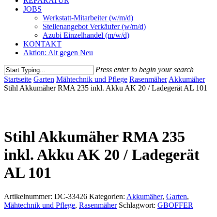
REPARATUR
JOBS
Werkstatt-Mitarbeiter (w/m/d)
Stellenangebot Verkäufer (w/m/d)
Azubi Einzelhandel (m/w/d)
KONTAKT
Aktion: Alt gegen Neu
Press enter to begin your search
Close
Startseite
Garten
Mähtechnik und Pflege
Rasenmäher
Akkumäher
Search
Stihl Akkumäher RMA 235 inkl. Akku AK 20 / Ladegerät AL 101
Stihl Akkumäher RMA 235
inkl. Akku AK 20 / Ladegerät
AL 101
Artikelnummer:
DC-33426
Kategorien:
Akkumäher
,
Garten
,
Mähtechnik und Pflege
,
Rasenmäher
Schlagwort:
GBOFFER