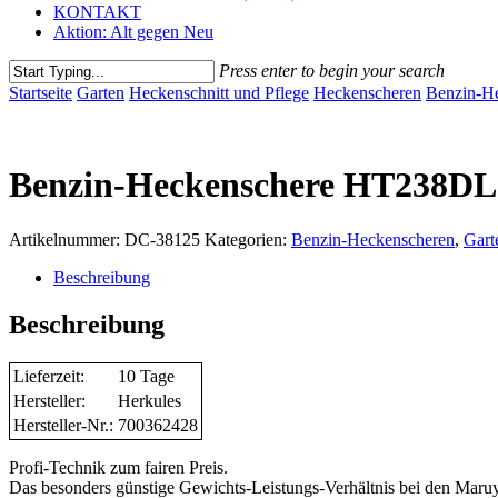
KONTAKT
Aktion: Alt gegen Neu
Press enter to begin your search
Close
Startseite
Garten
Heckenschnitt und Pflege
Heckenscheren
Benzin-H
Search
Benzin-Heckenschere HT238DL
Artikelnummer:
DC-38125
Kategorien:
Benzin-Heckenscheren
,
Gart
Beschreibung
Beschreibung
Lieferzeit:
10 Tage
Hersteller:
Herkules
Hersteller-Nr.:
700362428
Profi-Technik zum fairen Preis.
Das besonders günstige Gewichts-Leistungs-Verhältnis bei den Mar