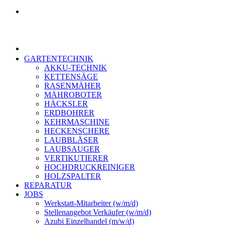
GARTENTECHNIK
AKKU-TECHNIK
KETTENSÄGE
RASENMÄHER
MÄHROBOTER
HÄCKSLER
ERDBOHRER
KEHRMASCHINE
HECKENSCHERE
LAUBBLÄSER
LAUBSAUGER
VERTIKUTIERER
HOCHDRUCKREINIGER
HOLZSPALTER
REPARATUR
JOBS
Werkstatt-Mitarbeiter (w/m/d)
Stellenangebot Verkäufer (w/m/d)
Azubi Einzelhandel (m/w/d)