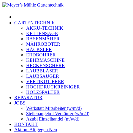
Skip
to
Menu
main
content
GARTENTECHNIK
AKKU-TECHNIK
KETTENSÄGE
RASENMÄHER
MÄHROBOTER
HÄCKSLER
ERDBOHRER
KEHRMASCHINE
HECKENSCHERE
LAUBBLÄSER
LAUBSAUGER
VERTIKUTIERER
HOCHDRUCKREINIGER
HOLZSPALTER
REPARATUR
JOBS
Werkstatt-Mitarbeiter (w/m/d)
Stellenangebot Verkäufer (w/m/d)
Azubi Einzelhandel (m/w/d)
KONTAKT
Aktion: Alt gegen Neu