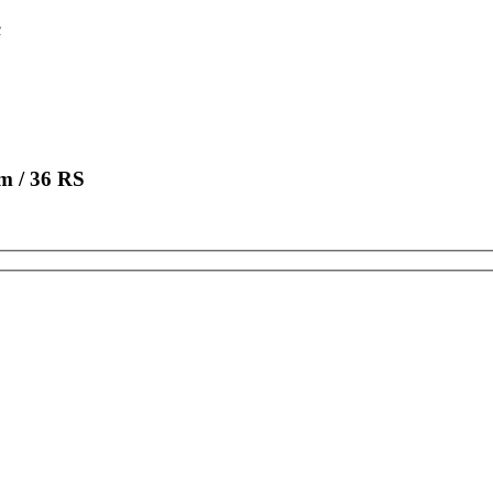
c
m / 36 RS