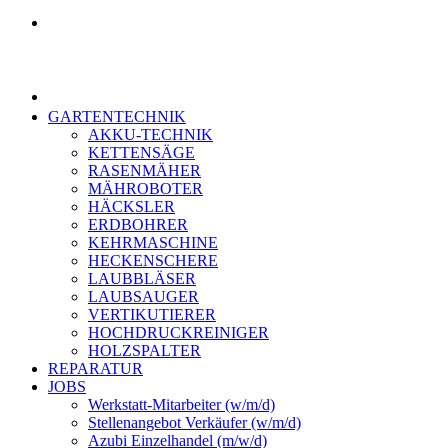
GARTENTECHNIK
AKKU-TECHNIK
KETTENSÄGE
RASENMÄHER
MÄHROBOTER
HÄCKSLER
ERDBOHRER
KEHRMASCHINE
HECKENSCHERE
LAUBBLÄSER
LAUBSAUGER
VERTIKUTIERER
HOCHDRUCKREINIGER
HOLZSPALTER
REPARATUR
JOBS
Werkstatt-Mitarbeiter (w/m/d)
Stellenangebot Verkäufer (w/m/d)
Azubi Einzelhandel (m/w/d)