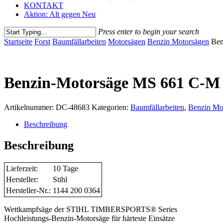
KONTAKT
Aktion: Alt gegen Neu
Press enter to begin your search
Close
Startseite
Forst
Baumfällarbeiten
Motorsägen
Benzin Motorsägen
Ben
Search
Benzin-Motorsäge MS 661 C-M 
Artikelnummer:
DC-48683
Kategorien:
Baumfällarbeiten
,
Benzin Mo
Beschreibung
Beschreibung
Lieferzeit:
10 Tage
Hersteller:
Stihl
Hersteller-Nr.:
1144 200 0364
Wettkampfsäge der STIHL TIMBERSPORTS® Series
Hochleistungs-Benzin-Motorsäge für härteste Einsätze