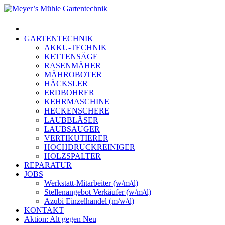
Skip
to
Menu
main
content
GARTENTECHNIK
AKKU-TECHNIK
KETTENSÄGE
RASENMÄHER
MÄHROBOTER
HÄCKSLER
ERDBOHRER
KEHRMASCHINE
HECKENSCHERE
LAUBBLÄSER
LAUBSAUGER
VERTIKUTIERER
HOCHDRUCKREINIGER
HOLZSPALTER
REPARATUR
JOBS
Werkstatt-Mitarbeiter (w/m/d)
Stellenangebot Verkäufer (w/m/d)
Azubi Einzelhandel (m/w/d)
KONTAKT
Aktion: Alt gegen Neu