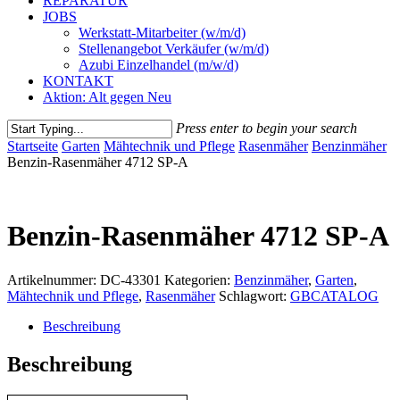
REPARATUR
JOBS
Werkstatt-Mitarbeiter (w/m/d)
Stellenangebot Verkäufer (w/m/d)
Azubi Einzelhandel (m/w/d)
KONTAKT
Aktion: Alt gegen Neu
Press enter to begin your search
Close
Startseite
Garten
Mähtechnik und Pflege
Rasenmäher
Benzinmäher
Search
Benzin-Rasenmäher 4712 SP-A
Benzin-Rasenmäher 4712 SP-A
Artikelnummer:
DC-43301
Kategorien:
Benzinmäher
,
Garten
,
Mähtechnik und Pflege
,
Rasenmäher
Schlagwort:
GBCATALOG
Beschreibung
Beschreibung