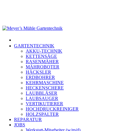
Skip
to
main
content
Menu
GARTENTECHNIK
AKKU-TECHNIK
KETTENSÄGE
RASENMÄHER
MÄHROBOTER
HÄCKSLER
ERDBOHRER
KEHRMASCHINE
HECKENSCHERE
LAUBBLÄSER
LAUBSAUGER
VERTIKUTIERER
HOCHDRUCKREINIGER
HOLZSPALTER
REPARATUR
JOBS
Werkstatt-Mitarbeiter (w/m/d)