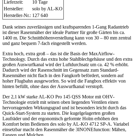
Lieferzeit:
10 Tage
Hersteller:
solo by AL-KO
Hersteller-Nr.:
127 640
Dank seines zuverlässigen und kraftsparenden 1-Gang Radantrieb
ist dieser Rasenmäher der ideale Partner für große Gärten bis ca.
1400 m. Die Schnitthöhenverstellung kann von 30 – 80 mm zentral
und ganz bequem 7-fach eingestellt werden.
Extra hoch, extra groß – das ist die Basis der MaxAirflow-
Technology. Durch das extra hohe Stahlblechgehäuse und den extra
großen Auswurfkanal wird der Luftdurchsatz um ca. 42 % erhöht.
Dadurch wird der Rasenschnitt im Gegensatz zum Standard-
Rasenmäher nicht flach in den Fangkorb befördert, sondern auf
hoher Flugbahn ausgeworfen. So wird die Fangbox effektiv von
hinten befüllt, ohne dass der Auswurfkanal verstopft.
Der 2,1 kW starke AL-KO Pro 145 QSS Motor mit OHV-
Technologie erzielt mit seinen oben liegenden Ventilen einen
hervorragenden Wirkungsgrad und ist besonders leicht durch das
Quick-Start-System zu starten. Die kugelgelagerten großen
Laufräder und der ergonomisch geformte Holm erhöhen den
Komfort beim Bedienen des solo by AL-KO 4712 SP-A. Variabel
einsetzbar macht den Rasenmäher die 3INONEfunction: Mähen,
Fangen und Mulchen.