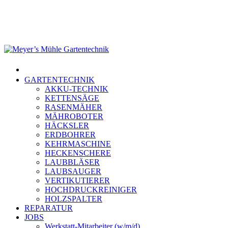
Skip
to
main
content
Menu
GARTENTECHNIK
AKKU-TECHNIK
KETTENSÄGE
RASENMÄHER
MÄHROBOTER
HÄCKSLER
ERDBOHRER
KEHRMASCHINE
HECKENSCHERE
LAUBBLÄSER
LAUBSAUGER
VERTIKUTIERER
HOCHDRUCKREINIGER
HOLZSPALTER
REPARATUR
JOBS
Werkstatt-Mitarbeiter (w/m/d)