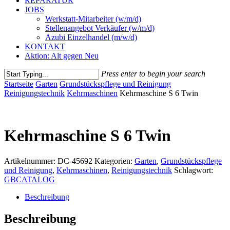
REPARATUR
JOBS
Werkstatt-Mitarbeiter (w/m/d)
Stellenangebot Verkäufer (w/m/d)
Azubi Einzelhandel (m/w/d)
KONTAKT
Aktion: Alt gegen Neu
Press enter to begin your search
Close
Startseite
Garten
Grundstückspflege und Reinigung
Search
Reinigungstechnik
Kehrmaschinen
Kehrmaschine S 6 Twin
Kehrmaschine S 6 Twin
Artikelnummer:
DC-45692
Kategorien:
Garten
,
Grundstückspflege
und Reinigung
,
Kehrmaschinen
,
Reinigungstechnik
Schlagwort:
GBCATALOG
Beschreibung
Beschreibung