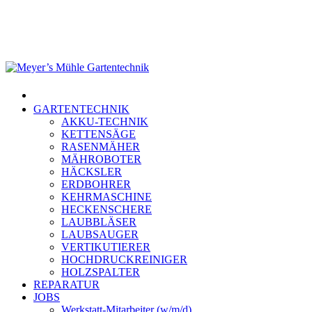
Skip
to
main
content
Menu
GARTENTECHNIK
AKKU-TECHNIK
KETTENSÄGE
RASENMÄHER
MÄHROBOTER
HÄCKSLER
ERDBOHRER
KEHRMASCHINE
HECKENSCHERE
LAUBBLÄSER
LAUBSAUGER
VERTIKUTIERER
HOCHDRUCKREINIGER
HOLZSPALTER
REPARATUR
JOBS
Werkstatt-Mitarbeiter (w/m/d)