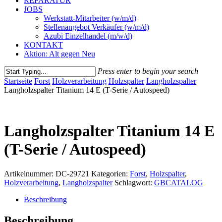
REPARATUR
JOBS
Werkstatt-Mitarbeiter (w/m/d)
Stellenangebot Verkäufer (w/m/d)
Azubi Einzelhandel (m/w/d)
KONTAKT
Aktion: Alt gegen Neu
Press enter to begin your search
Close
Startseite
Forst
Holzverarbeitung
Holzspalter
Langholzspalter
Search
Langholzspalter Titanium 14 E (T-Serie / Autospeed)
Langholzspalter Titanium 14 E
(T-Serie / Autospeed)
Artikelnummer:
DC-29721
Kategorien:
Forst
,
Holzspalter
,
Holzverarbeitung
,
Langholzspalter
Schlagwort:
GBCATALOG
Beschreibung
Beschreibung