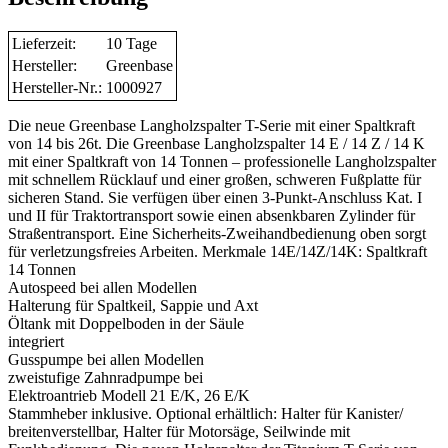
Lieferzeit:
10 Tage
Hersteller:
Greenbase
Hersteller-Nr.:
1000927
Die neue Greenbase Langholzspalter T-Serie mit einer Spaltkraft
von 14 bis 26t. Die Greenbase Langholzspalter 14 E / 14 Z / 14 K
mit einer Spaltkraft von 14 Tonnen – professionelle Langholzspalter
mit schnellem Rücklauf und einer großen, schweren Fußplatte für
sicheren Stand. Sie verfügen über einen 3-Punkt-Anschluss Kat. I
und II für Traktortransport sowie einen absenkbaren Zylinder für
Straßentransport. Eine Sicherheits-Zweihandbedienung oben sorgt
für verletzungsfreies Arbeiten. Merkmale 14E/14Z/14K: Spaltkraft
14 Tonnen
Autospeed bei allen Modellen
Halterung für Spaltkeil, Sappie und Axt
Öltank mit Doppelboden in der Säule
integriert
Gusspumpe bei allen Modellen
zweistufige Zahnradpumpe bei
Elektroantrieb Modell 21 E/K, 26 E/K
Stammheber inklusive. Optional erhältlich: Halter für Kanister/
breitenverstellbar, Halter für Motorsäge, Seilwinde mit