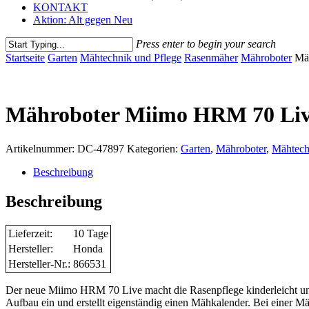
KONTAKT
Aktion: Alt gegen Neu
Press enter to begin your search
Close
Startseite
Garten
Mähtechnik und Pflege
Rasenmäher
Mähroboter
Mä
Search
Mähroboter Miimo HRM 70 Li
Artikelnummer:
DC-47897
Kategorien:
Garten
,
Mähroboter
,
Mähtech
Beschreibung
Beschreibung
Lieferzeit:
10 Tage
Hersteller:
Honda
Hersteller-Nr.:
866531
Der neue Miimo HRM 70 Live macht die Rasenpflege kinderleicht und so
Aufbau ein und erstellt eigenständig einen Mähkalender. Bei einer Mä