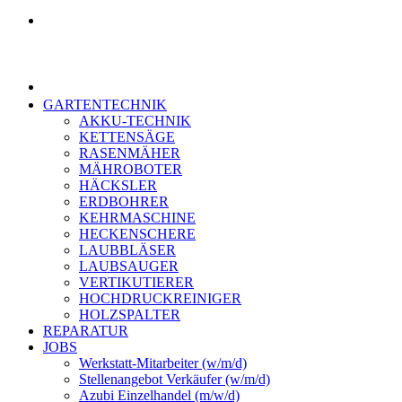
GARTENTECHNIK
AKKU-TECHNIK
KETTENSÄGE
RASENMÄHER
MÄHROBOTER
HÄCKSLER
ERDBOHRER
KEHRMASCHINE
HECKENSCHERE
LAUBBLÄSER
LAUBSAUGER
VERTIKUTIERER
HOCHDRUCKREINIGER
HOLZSPALTER
REPARATUR
JOBS
Werkstatt-Mitarbeiter (w/m/d)
Stellenangebot Verkäufer (w/m/d)
Azubi Einzelhandel (m/w/d)