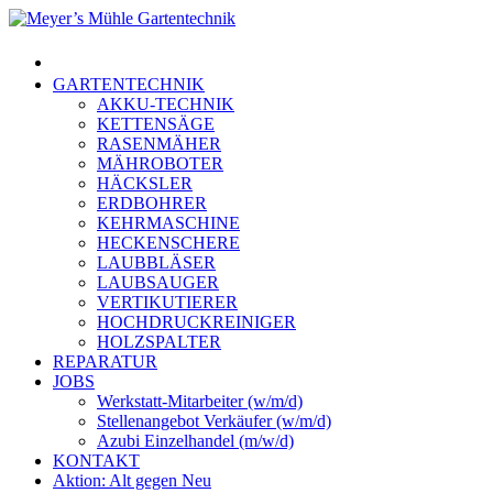
Skip
to
Menu
main
content
GARTENTECHNIK
AKKU-TECHNIK
KETTENSÄGE
RASENMÄHER
MÄHROBOTER
HÄCKSLER
ERDBOHRER
KEHRMASCHINE
HECKENSCHERE
LAUBBLÄSER
LAUBSAUGER
VERTIKUTIERER
HOCHDRUCKREINIGER
HOLZSPALTER
REPARATUR
JOBS
Werkstatt-Mitarbeiter (w/m/d)
Stellenangebot Verkäufer (w/m/d)
Azubi Einzelhandel (m/w/d)
KONTAKT
Aktion: Alt gegen Neu