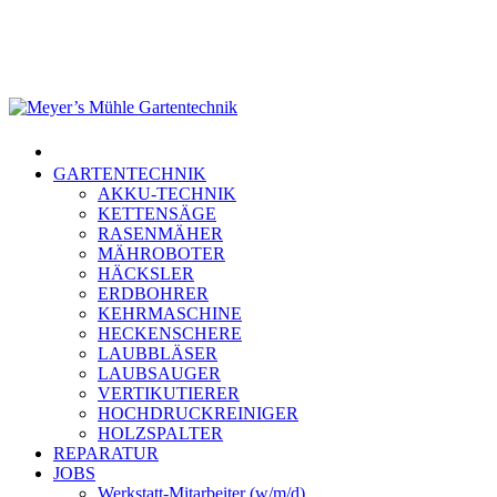
Skip
to
main
content
Menu
GARTENTECHNIK
AKKU-TECHNIK
KETTENSÄGE
RASENMÄHER
MÄHROBOTER
HÄCKSLER
ERDBOHRER
KEHRMASCHINE
HECKENSCHERE
LAUBBLÄSER
LAUBSAUGER
VERTIKUTIERER
HOCHDRUCKREINIGER
HOLZSPALTER
REPARATUR
JOBS
Werkstatt-Mitarbeiter (w/m/d)