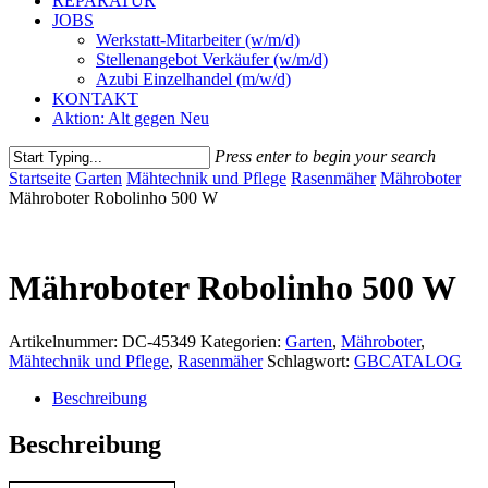
REPARATUR
JOBS
Werkstatt-Mitarbeiter (w/m/d)
Stellenangebot Verkäufer (w/m/d)
Azubi Einzelhandel (m/w/d)
KONTAKT
Aktion: Alt gegen Neu
Press enter to begin your search
Close
Startseite
Garten
Mähtechnik und Pflege
Rasenmäher
Mähroboter
Search
Mähroboter Robolinho 500 W
Mähroboter Robolinho 500 W
Artikelnummer:
DC-45349
Kategorien:
Garten
,
Mähroboter
,
Mähtechnik und Pflege
,
Rasenmäher
Schlagwort:
GBCATALOG
Beschreibung
Beschreibung