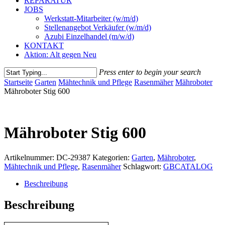
REPARATUR
JOBS
Werkstatt-Mitarbeiter (w/m/d)
Stellenangebot Verkäufer (w/m/d)
Azubi Einzelhandel (m/w/d)
KONTAKT
Aktion: Alt gegen Neu
Press enter to begin your search
Close
Startseite
Garten
Mähtechnik und Pflege
Rasenmäher
Mähroboter
Search
Mähroboter Stig 600
Mähroboter Stig 600
Artikelnummer:
DC-29387
Kategorien:
Garten
,
Mähroboter
,
Mähtechnik und Pflege
,
Rasenmäher
Schlagwort:
GBCATALOG
Beschreibung
Beschreibung