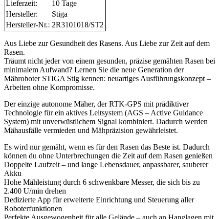
Lieferzeit:
10 Tage
Hersteller:
Stiga
Hersteller-Nr.:
2R3101018/ST2
Aus Liebe zur Gesundheit des Rasens. Aus Liebe zur Zeit auf dem
Rasen.
Träumt nicht jeder von einem gesunden, präzise gemähten Rasen bei
minimalem Aufwand? Lernen Sie die neue Generation der
Mähroboter STIGA Stig kennen: neuartiges Ausführungskonzept –
Arbeiten ohne Kompromisse.
Der einzige autonome Mäher, der RTK-GPS mit prädiktiver
Technologie für ein aktives Leitsystem (AGS – Active Guidance
System) mit unverwüstlichem Signal kombiniert. Dadurch werden
Mähausfälle vermieden und Mähpräzision gewährleistet.
Es wird nur gemäht, wenn es für den Rasen das Beste ist. Dadurch
können du ohne Unterbrechungen die Zeit auf dem Rasen genießen
Doppelte Laufzeit – und lange Lebensdauer, anpassbarer, sauberer
Akku
Hohe Mähleistung durch 6 schwenkbare Messer, die sich bis zu
2.400 U/min drehen
Dedizierte App für erweiterte Einrichtung und Steuerung aller
Roboterfunktionen
Perfekte Ausgewogenheit für alle Gelände – auch an Hanglagen mit