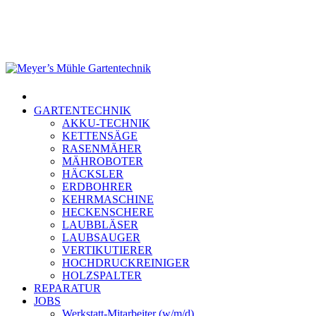
Skip
to
main
content
Menu
GARTENTECHNIK
AKKU-TECHNIK
KETTENSÄGE
RASENMÄHER
MÄHROBOTER
HÄCKSLER
ERDBOHRER
KEHRMASCHINE
HECKENSCHERE
LAUBBLÄSER
LAUBSAUGER
VERTIKUTIERER
HOCHDRUCKREINIGER
HOLZSPALTER
REPARATUR
JOBS
Werkstatt-Mitarbeiter (w/m/d)