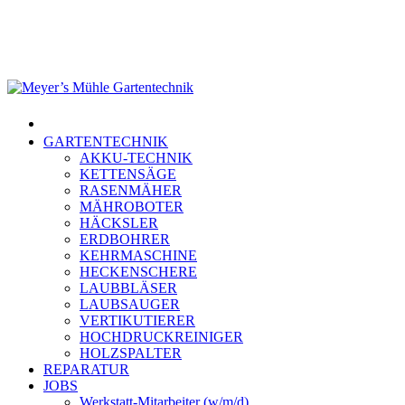
Skip
to
main
content
Menu
GARTENTECHNIK
AKKU-TECHNIK
KETTENSÄGE
RASENMÄHER
MÄHROBOTER
HÄCKSLER
ERDBOHRER
KEHRMASCHINE
HECKENSCHERE
LAUBBLÄSER
LAUBSAUGER
VERTIKUTIERER
HOCHDRUCKREINIGER
HOLZSPALTER
REPARATUR
JOBS
Werkstatt-Mitarbeiter (w/m/d)