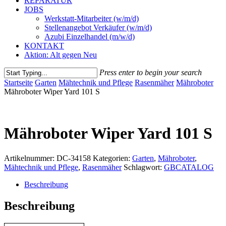
REPARATUR
JOBS
Werkstatt-Mitarbeiter (w/m/d)
Stellenangebot Verkäufer (w/m/d)
Azubi Einzelhandel (m/w/d)
KONTAKT
Aktion: Alt gegen Neu
Press enter to begin your search
Close
Startseite
Garten
Mähtechnik und Pflege
Rasenmäher
Mähroboter
Search
Mähroboter Wiper Yard 101 S
Mähroboter Wiper Yard 101 S
Artikelnummer:
DC-34158
Kategorien:
Garten
,
Mähroboter
,
Mähtechnik und Pflege
,
Rasenmäher
Schlagwort:
GBCATALOG
Beschreibung
Beschreibung