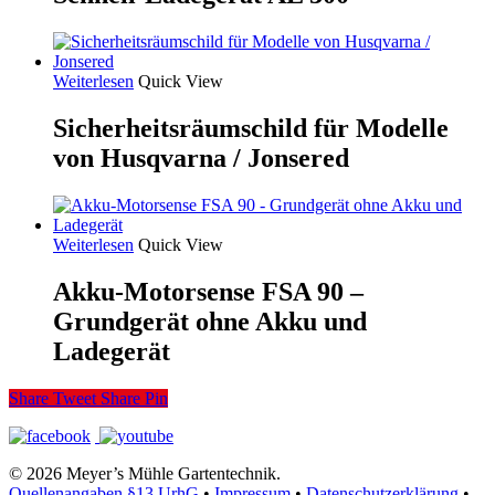
Weiterlesen
Quick View
Sicherheitsräumschild für Modelle
von Husqvarna / Jonsered
Weiterlesen
Quick View
Akku-Motorsense FSA 90 –
Grundgerät ohne Akku und
Ladegerät
Share
Tweet
Share
Pin
© 2026 Meyer’s Mühle Gartentechnik.
Quellenangaben §13 UrhG
•
Impressum
•
Datenschutzerklärung
•