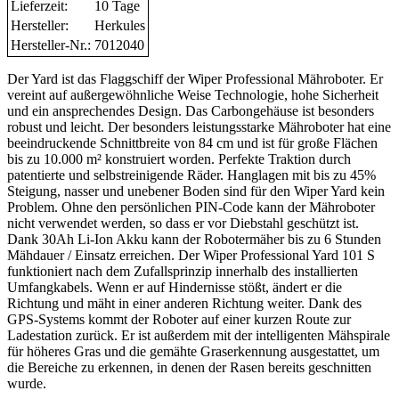
Lieferzeit:
10 Tage
Hersteller:
Herkules
Hersteller-Nr.:
7012040
Der Yard ist das Flaggschiff der Wiper Professional Mähroboter. Er
vereint auf außergewöhnliche Weise Technologie, hohe Sicherheit
und ein ansprechendes Design. Das Carbongehäuse ist besonders
robust und leicht. Der besonders leistungsstarke Mähroboter hat eine
beeindruckende Schnittbreite von 84 cm und ist für große Flächen
bis zu 10.000 m² konstruiert worden. Perfekte Traktion durch
patentierte und selbstreinigende Räder. Hanglagen mit bis zu 45%
Steigung, nasser und unebener Boden sind für den Wiper Yard kein
Problem. Ohne den persönlichen PIN-Code kann der Mähroboter
nicht verwendet werden, so dass er vor Diebstahl geschützt ist.
Dank 30Ah Li-Ion Akku kann der Robotermäher bis zu 6 Stunden
Mähdauer / Einsatz erreichen. Der Wiper Professional Yard 101 S
funktioniert nach dem Zufallsprinzip innerhalb des installierten
Umfangkabels. Wenn er auf Hindernisse stößt, ändert er die
Richtung und mäht in einer anderen Richtung weiter. Dank des
GPS-Systems kommt der Roboter auf einer kurzen Route zur
Ladestation zurück. Er ist außerdem mit der intelligenten Mähspirale
für höheres Gras und die gemähte Graserkennung ausgestattet, um
die Bereiche zu erkennen, in denen der Rasen bereits geschnitten
wurde.