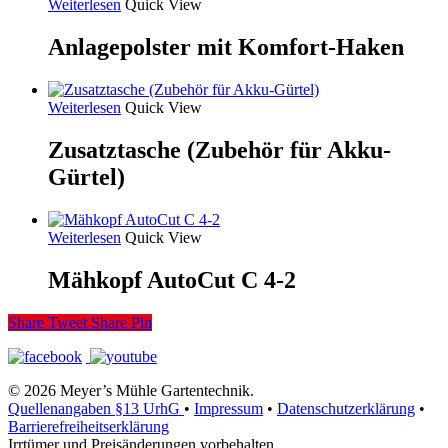
Weiterlesen
Quick View
Anlagepolster mit Komfort-Haken
Weiterlesen
Quick View
Zusatztasche (Zubehör für Akku-
Gürtel)
Weiterlesen
Quick View
Mähkopf AutoCut C 4-2
Share
Tweet
Share
Pin
© 2026 Meyer’s Mühle Gartentechnik.
Quellenangaben §13 UrhG
•
Impressum
•
Datenschutzerklärung
•
Barrierefreiheitserklärung
Irrtümer und Preisänderungen vorbehalten.