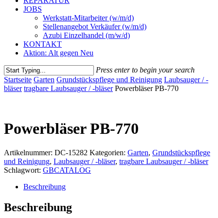
REPARATUR
JOBS
Werkstatt-Mitarbeiter (w/m/d)
Stellenangebot Verkäufer (w/m/d)
Azubi Einzelhandel (m/w/d)
KONTAKT
Aktion: Alt gegen Neu
Press enter to begin your search
Close
Startseite
Garten
Grundstückspflege und Reinigung
Laubsauger / -
Search
bläser
tragbare Laubsauger / -bläser
Powerbläser PB-770
Powerbläser PB-770
Artikelnummer:
DC-15282
Kategorien:
Garten
,
Grundstückspflege
und Reinigung
,
Laubsauger / -bläser
,
tragbare Laubsauger / -bläser
Schlagwort:
GBCATALOG
Beschreibung
Beschreibung