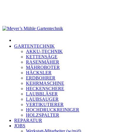
Skip
to
main
content
Menu
GARTENTECHNIK
AKKU-TECHNIK
KETTENSÄGE
RASENMÄHER
MÄHROBOTER
HÄCKSLER
ERDBOHRER
KEHRMASCHINE
HECKENSCHERE
LAUBBLÄSER
LAUBSAUGER
VERTIKUTIERER
HOCHDRUCKREINIGER
HOLZSPALTER
REPARATUR
JOBS
Werkstatt-Mitarbeiter (w/m/d)