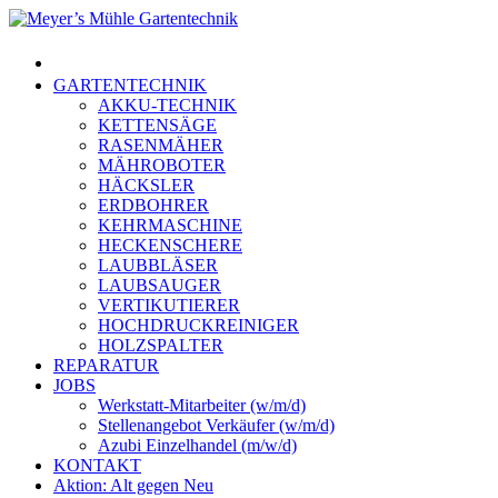
Skip
to
Menu
main
content
GARTENTECHNIK
AKKU-TECHNIK
KETTENSÄGE
RASENMÄHER
MÄHROBOTER
HÄCKSLER
ERDBOHRER
KEHRMASCHINE
HECKENSCHERE
LAUBBLÄSER
LAUBSAUGER
VERTIKUTIERER
HOCHDRUCKREINIGER
HOLZSPALTER
REPARATUR
JOBS
Werkstatt-Mitarbeiter (w/m/d)
Stellenangebot Verkäufer (w/m/d)
Azubi Einzelhandel (m/w/d)
KONTAKT
Aktion: Alt gegen Neu