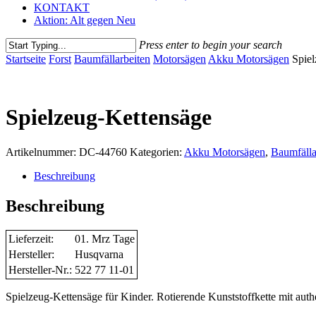
KONTAKT
Aktion: Alt gegen Neu
Press enter to begin your search
Close
Startseite
Forst
Baumfällarbeiten
Motorsägen
Akku Motorsägen
Spie
Search
Spielzeug-Kettensäge
Artikelnummer:
DC-44760
Kategorien:
Akku Motorsägen
,
Baumfälla
Beschreibung
Beschreibung
Lieferzeit:
01. Mrz Tage
Hersteller:
Husqvarna
Hersteller-Nr.:
522 77 11-01
Spielzeug-Kettensäge für Kinder. Rotierende Kunststoffkette mit aut