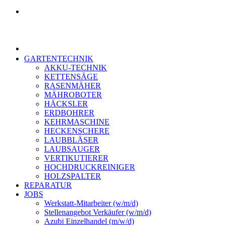
GARTENTECHNIK
AKKU-TECHNIK
KETTENSÄGE
RASENMÄHER
MÄHROBOTER
HÄCKSLER
ERDBOHRER
KEHRMASCHINE
HECKENSCHERE
LAUBBLÄSER
LAUBSAUGER
VERTIKUTIERER
HOCHDRUCKREINIGER
HOLZSPALTER
REPARATUR
JOBS
Werkstatt-Mitarbeiter (w/m/d)
Stellenangebot Verkäufer (w/m/d)
Azubi Einzelhandel (m/w/d)