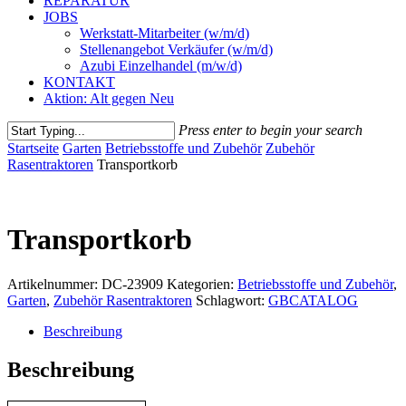
REPARATUR
JOBS
Werkstatt-Mitarbeiter (w/m/d)
Stellenangebot Verkäufer (w/m/d)
Azubi Einzelhandel (m/w/d)
KONTAKT
Aktion: Alt gegen Neu
Press enter to begin your search
Close
Startseite
Garten
Betriebsstoffe und Zubehör
Zubehör
Search
Rasentraktoren
Transportkorb
Transportkorb
Artikelnummer:
DC-23909
Kategorien:
Betriebsstoffe und Zubehör
,
Garten
,
Zubehör Rasentraktoren
Schlagwort:
GBCATALOG
Beschreibung
Beschreibung