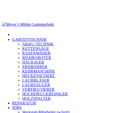
Skip
to
main
content
Menu
GARTENTECHNIK
AKKU-TECHNIK
KETTENSÄGE
RASENMÄHER
MÄHROBOTER
HÄCKSLER
ERDBOHRER
KEHRMASCHINE
HECKENSCHERE
LAUBBLÄSER
LAUBSAUGER
VERTIKUTIERER
HOCHDRUCKREINIGER
HOLZSPALTER
REPARATUR
JOBS
Werkstatt-Mitarbeiter (w/m/d)