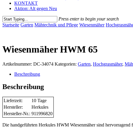
KONTAKT
Aktion: Alt gegen Neu
Press enter to begin your search
Close
Startseite
Garten
Mähtechnik und Pflege
Wiesenmäher
Hochgrasmäh
Search
Wiesenmäher HWM 65
Artikelnummer:
DC-34074
Kategorien:
Garten
,
Hochgrasmäher
,
Mäht
Beschreibung
Beschreibung
Lieferzeit:
10 Tage
Hersteller:
Herkules
Hersteller-Nr.:
911996820
Die handgeführten Herkules HWM Wiesenmäher sind hervorragend für