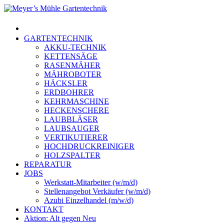
Skip
to
Menu
main
content
GARTENTECHNIK
AKKU-TECHNIK
KETTENSÄGE
RASENMÄHER
MÄHROBOTER
HÄCKSLER
ERDBOHRER
KEHRMASCHINE
HECKENSCHERE
LAUBBLÄSER
LAUBSAUGER
VERTIKUTIERER
HOCHDRUCKREINIGER
HOLZSPALTER
REPARATUR
JOBS
Werkstatt-Mitarbeiter (w/m/d)
Stellenangebot Verkäufer (w/m/d)
Azubi Einzelhandel (m/w/d)
KONTAKT
Aktion: Alt gegen Neu