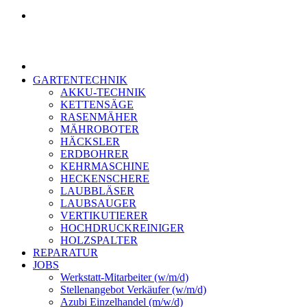
GARTENTECHNIK
AKKU-TECHNIK
KETTENSÄGE
RASENMÄHER
MÄHROBOTER
HÄCKSLER
ERDBOHRER
KEHRMASCHINE
HECKENSCHERE
LAUBBLÄSER
LAUBSAUGER
VERTIKUTIERER
HOCHDRUCKREINIGER
HOLZSPALTER
REPARATUR
JOBS
Werkstatt-Mitarbeiter (w/m/d)
Stellenangebot Verkäufer (w/m/d)
Azubi Einzelhandel (m/w/d)