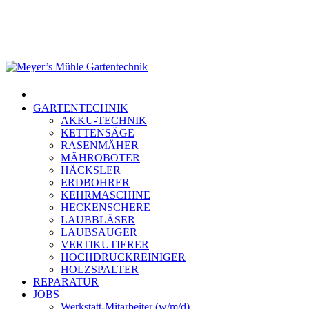
Skip
to
main
content
Menu
GARTENTECHNIK
AKKU-TECHNIK
KETTENSÄGE
RASENMÄHER
MÄHROBOTER
HÄCKSLER
ERDBOHRER
KEHRMASCHINE
HECKENSCHERE
LAUBBLÄSER
LAUBSAUGER
VERTIKUTIERER
HOCHDRUCKREINIGER
HOLZSPALTER
REPARATUR
JOBS
Werkstatt-Mitarbeiter (w/m/d)