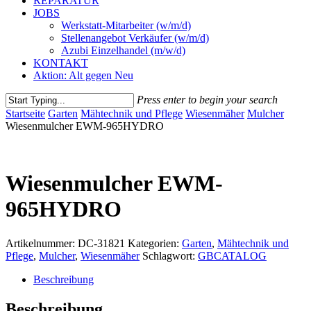
REPARATUR
JOBS
Werkstatt-Mitarbeiter (w/m/d)
Stellenangebot Verkäufer (w/m/d)
Azubi Einzelhandel (m/w/d)
KONTAKT
Aktion: Alt gegen Neu
Press enter to begin your search
Close
Startseite
Garten
Mähtechnik und Pflege
Wiesenmäher
Mulcher
Search
Wiesenmulcher EWM-965HYDRO
Wiesenmulcher EWM-
965HYDRO
Artikelnummer:
DC-31821
Kategorien:
Garten
,
Mähtechnik und
Pflege
,
Mulcher
,
Wiesenmäher
Schlagwort:
GBCATALOG
Beschreibung
Beschreibung