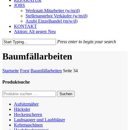
REPARATUR
JOBS
Werkstatt-Mitarbeiter (w/m/d)
Stellenangebot Verkäufer (w/m/d)
Azubi Einzelhandel (m/w/d)
KONTAKT
Aktion: Alt gegen Neu
Press enter to begin your search
Close
Search
Baumfällarbeiten
Startseite
Forst
Baumfällarbeiten
Seite 34
Produktsuche
Suche
Suchen
nach:
Aufsitzmäher
Häcksler
Heckenscheren
Laubsauger und Laubbläser
Kehrmaschinen