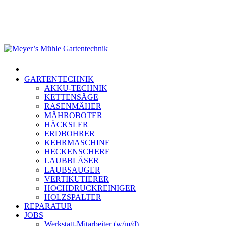
Skip
to
main
content
Menu
GARTENTECHNIK
AKKU-TECHNIK
KETTENSÄGE
RASENMÄHER
MÄHROBOTER
HÄCKSLER
ERDBOHRER
KEHRMASCHINE
HECKENSCHERE
LAUBBLÄSER
LAUBSAUGER
VERTIKUTIERER
HOCHDRUCKREINIGER
HOLZSPALTER
REPARATUR
JOBS
Werkstatt-Mitarbeiter (w/m/d)