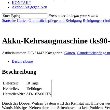
KONTAKT
Aktion: Alt gegen Neu
Press enter to begin your search
Close
Startseite
Garten
Grundstückspflege und Reinigung
Reinigungstechn
Search
Akku-Kehrsaugmaschine tks90-5
Artikelnummer:
DC-31442
Kategorien:
Garten
,
Grundstückspflege u
Beschreibung
Beschreibung
Lieferzeit:
10 Tage
Hersteller:
Tielbürger
Hersteller-Nr.:
AD-162-001TS
Durch das Doppel-Walzen-System wird das Kehrgut mit Hilfe der gege
Wandschlüssiges Kehren durch die Seitenbesen, ist kein Problem. Versc