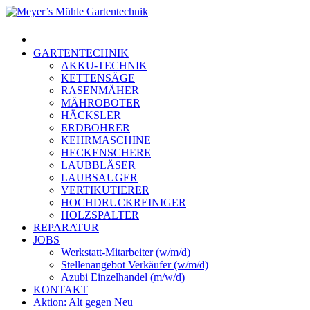
Skip
to
Menu
main
content
GARTENTECHNIK
AKKU-TECHNIK
KETTENSÄGE
RASENMÄHER
MÄHROBOTER
HÄCKSLER
ERDBOHRER
KEHRMASCHINE
HECKENSCHERE
LAUBBLÄSER
LAUBSAUGER
VERTIKUTIERER
HOCHDRUCKREINIGER
HOLZSPALTER
REPARATUR
JOBS
Werkstatt-Mitarbeiter (w/m/d)
Stellenangebot Verkäufer (w/m/d)
Azubi Einzelhandel (m/w/d)
KONTAKT
Aktion: Alt gegen Neu