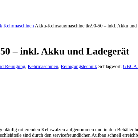
ik
Kehrmaschinen
Akku-Kehrsaugmaschine tks90-50 – inkl. Akku und
0 – inkl. Akku und Ladegerät
nd Reinigung
,
Kehrmaschinen
,
Reinigungstechnik
Schlagwort:
GBCA
nläufig rotierenden Kehrwalzen aufgenommen und in den Behälter beför
hleißteile sind durch den servicefreundlichen Aufbau schnell erreichbar