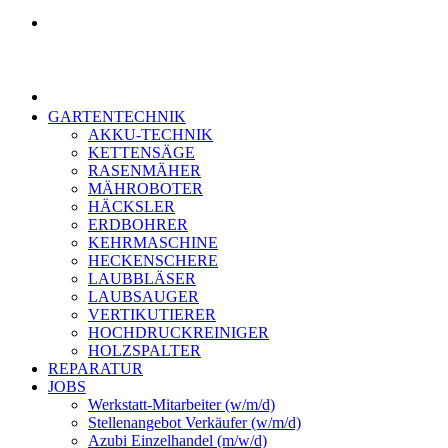
GARTENTECHNIK
AKKU-TECHNIK
KETTENSÄGE
RASENMÄHER
MÄHROBOTER
HÄCKSLER
ERDBOHRER
KEHRMASCHINE
HECKENSCHERE
LAUBBLÄSER
LAUBSAUGER
VERTIKUTIERER
HOCHDRUCKREINIGER
HOLZSPALTER
REPARATUR
JOBS
Werkstatt-Mitarbeiter (w/m/d)
Stellenangebot Verkäufer (w/m/d)
Azubi Einzelhandel (m/w/d)