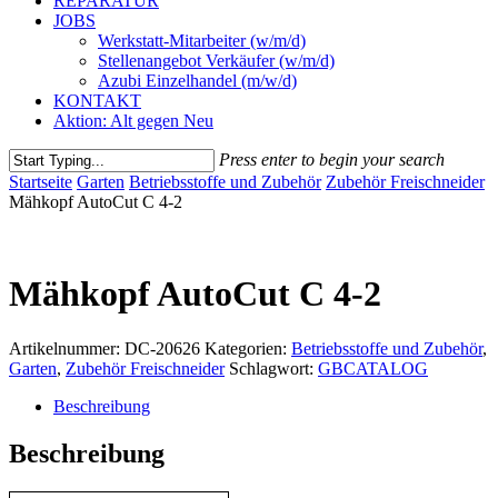
REPARATUR
JOBS
Werkstatt-Mitarbeiter (w/m/d)
Stellenangebot Verkäufer (w/m/d)
Azubi Einzelhandel (m/w/d)
KONTAKT
Aktion: Alt gegen Neu
Press enter to begin your search
Close
Startseite
Garten
Betriebsstoffe und Zubehör
Zubehör Freischneider
Search
Mähkopf AutoCut C 4-2
Mähkopf AutoCut C 4-2
Artikelnummer:
DC-20626
Kategorien:
Betriebsstoffe und Zubehör
,
Garten
,
Zubehör Freischneider
Schlagwort:
GBCATALOG
Beschreibung
Beschreibung