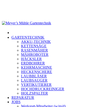
Skip
to
main
content
Menu
GARTENTECHNIK
AKKU-TECHNIK
KETTENSÄGE
RASENMÄHER
MÄHROBOTER
HÄCKSLER
ERDBOHRER
KEHRMASCHINE
HECKENSCHERE
LAUBBLÄSER
LAUBSAUGER
VERTIKUTIERER
HOCHDRUCKREINIGER
HOLZSPALTER
REPARATUR
JOBS
Werkstatt-Mitarbeiter (w/m/d)